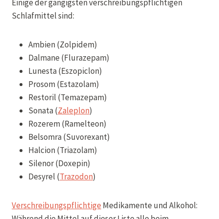
Einige der gängigsten verschreibungspflichtigen
Schlafmittel sind:
Ambien (Zolpidem)
Dalmane (Flurazepam)
Lunesta (Eszopiclon)
Prosom (Estazolam)
Restoril (Temazepam)
Sonata (
Zaleplon
)
Rozerem (Ramelteon)
Belsomra (Suvorexant)
Halcion (Triazolam)
Silenor (Doxepin)
Desyrel (
Trazodon
)
Verschreibungspflichtige
Medikamente und Alkohol:
Während die Mittel auf dieser Liste alle beim