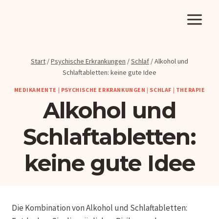
Zum
Inhalt
springen
Start
/
Psychische Erkrankungen
/
Schlaf
/
Alkohol und
Schlaftabletten: keine gute Idee
MEDIKAMENTE
|
PSYCHISCHE ERKRANKUNGEN
|
SCHLAF
|
THERAPIE
Alkohol und
Schlaftabletten:
keine gute Idee
Die Kombination von Alkohol und Schlaftabletten: