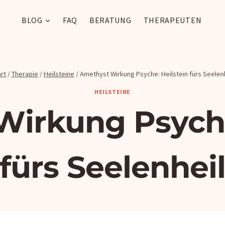
BLOG
FAQ
BERATUNG
THERAPEUTEN
rt
/
Therapie
/
Heilsteine
/
Amethyst Wirkung Psyche: Heilstein fürs Seelen
HEILSTEINE
irkung Psyche
fürs Seelenhei