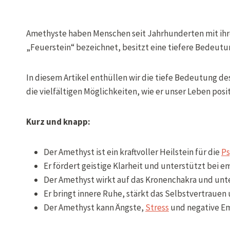
Amethyste haben Menschen seit Jahrhunderten mit ihrem
„Feuerstein“ bezeichnet, besitzt eine tiefere Bedeutu
In diesem Artikel enthüllen wir die tiefe Bedeutung de
die vielfältigen Möglichkeiten, wie er unser Leben posi
Kurz und knapp:
Der Amethyst ist ein kraftvoller Heilstein für die
Ps
Er fördert geistige Klarheit und unterstützt bei 
Der Amethyst wirkt auf das Kronenchakra und unter
Er bringt innere Ruhe, stärkt das Selbstvertrauen 
Der Amethyst kann Ängste,
Stress
und negative Em