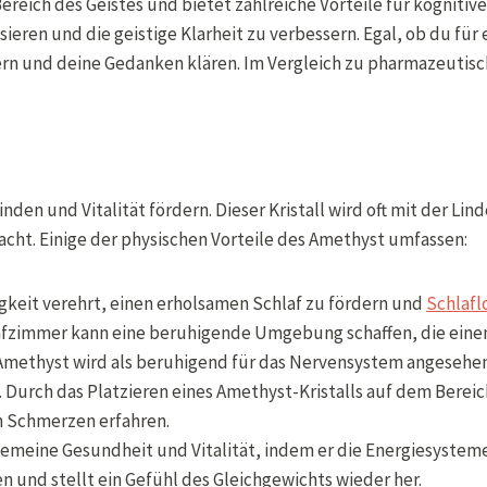
Bereich des Geistes und bietet zahlreiche Vorteile für kogniti
sieren und die geistige Klarheit zu verbessern. Egal, ob du für
rn und deine Gedanken klären. Im Vergleich zu pharmazeutisch
inden und Vitalität fördern. Dieser Kristall wird oft mit der 
cht. Einige der physischen Vorteile des Amethyst umfassen:
igkeit verehrt, einen erholsamen Schlaf zu fördern und
Schlafl
lafzimmer kann eine beruhigende Umgebung schaffen, die einen
s Amethyst wird als beruhigend für das Nervensystem angesehen
Durch das Platzieren eines Amethyst-Kristalls auf dem Bere
n Schmerzen erfahren.
lgemeine Gesundheit und Vitalität, indem er die Energiesystem
en und stellt ein Gefühl des Gleichgewichts wieder her.