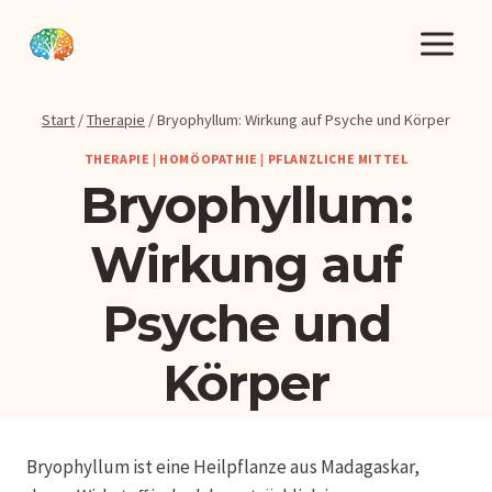
Zum
Inhalt
springen
Start
/
Therapie
/
Bryophyllum: Wirkung auf Psyche und Körper
THERAPIE
|
HOMÖOPATHIE
|
PFLANZLICHE MITTEL
Bryophyllum:
Wirkung auf
Psyche und
Körper
Bryophyllum ist eine Heilpflanze aus Madagaskar,