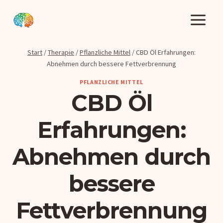
Zum
Inhalt
springen
Start
/
Therapie
/
Pflanzliche Mittel
/
CBD Öl Erfahrungen:
Abnehmen durch bessere Fettverbrennung
PFLANZLICHE MITTEL
CBD Öl
Erfahrungen:
Abnehmen durch
bessere
Fettverbrennung