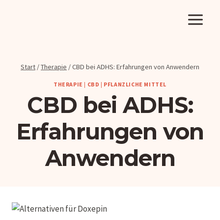
Zum
Inhalt
springen
Start
/
Therapie
/
CBD bei ADHS: Erfahrungen von Anwendern
THERAPIE
|
CBD
|
PFLANZLICHE MITTEL
CBD bei ADHS:
Erfahrungen von
Anwendern